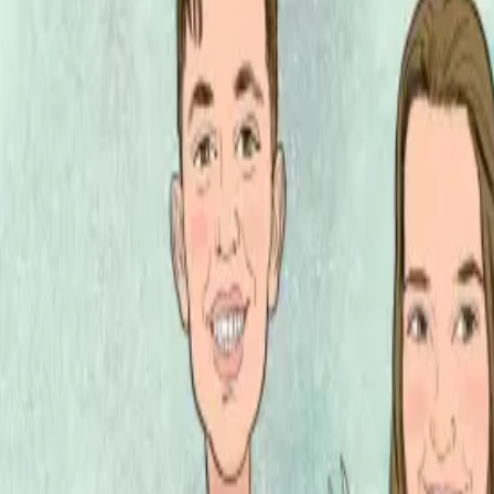
Per regalar
Caricatures
Auques
Còmics personalitzats
Revista de còmic
Contes personalitzats
Conte a mida
Premium
Empreses
Editorials
Qui som
Contacte
ca
Botiga
Aneu a la botiga