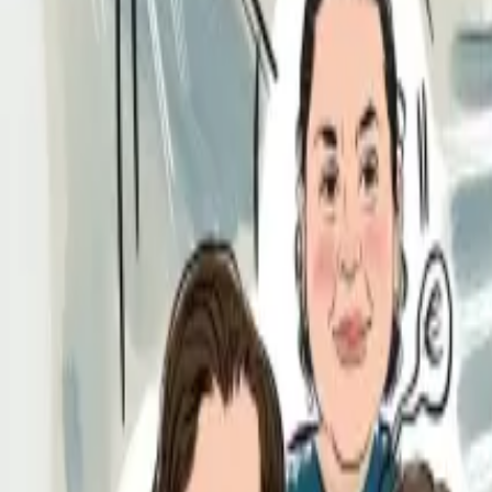
Per regalar
Caricatures
Auques
Còmics personalitzats
Revista de còmic
Contes personalitzats
Conte a mida
Premium
Empreses
Editorials
Qui som
Contacte
ca
Botiga
Aneu a la botiga