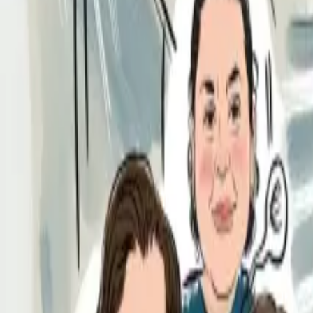
Per regalar
Caricatures
Auques
Còmics personalitzats
Revista de còmic
Contes personalitzats
Conte a mida
Premium
Empreses
Editorials
Qui som
Contacte
ca
Botiga
Aneu a la botiga