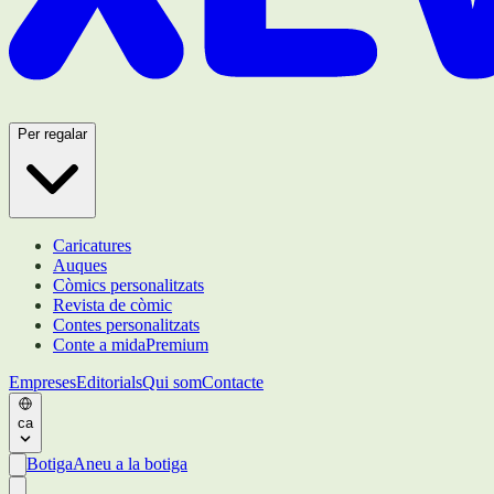
Per regalar
Caricatures
Auques
Còmics personalitzats
Revista de còmic
Contes personalitzats
Conte a mida
Premium
Empreses
Editorials
Qui som
Contacte
ca
Botiga
Aneu a la botiga