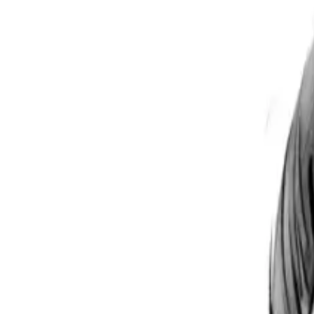
Per regalar
Caricatures
Auques
Còmics personalitzats
Revista de còmic
Contes personalitzats
Conte a mida
Premium
Empreses
Editorials
Qui som
Contacte
ca
Botiga
Aneu a la botiga