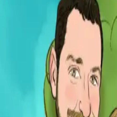
Per regalar
Caricatures
Auques
Còmics personalitzats
Revista de còmic
Contes personalitzats
Conte a mida
Premium
Empreses
Editorials
Qui som
Contacte
ca
Botiga
Aneu a la botiga