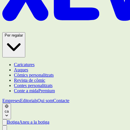
Per regalar
Caricatures
Auques
Còmics personalitzats
Revista de còmic
Contes personalitzats
Conte a mida
Premium
Empreses
Editorials
Qui som
Contacte
ca
Botiga
Aneu a la botiga