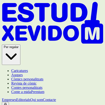
Per regalar
Caricatures
Auques
Còmics personalitzats
Revista de còmic
Contes personalitzats
Conte a mida
Premium
Empreses
Editorials
Qui som
Contacte