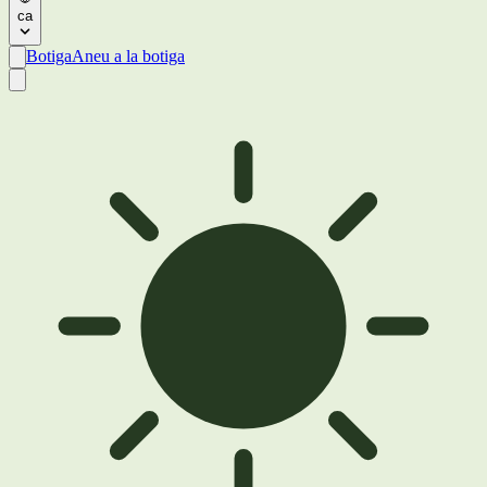
ca
Botiga
Aneu a la botiga