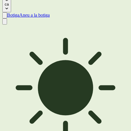
ca
Botiga
Aneu a la botiga