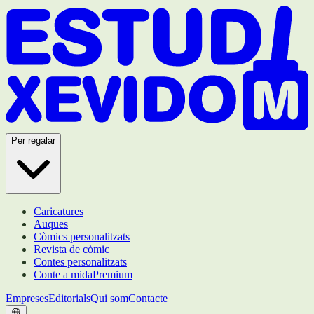
Per regalar
Caricatures
Auques
Còmics personalitzats
Revista de còmic
Contes personalitzats
Conte a mida
Premium
Empreses
Editorials
Qui som
Contacte