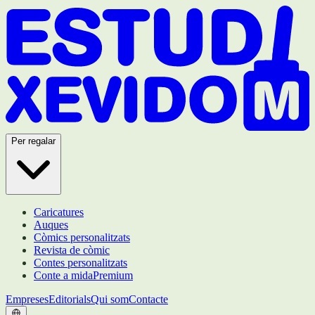
Per regalar
Caricatures
Auques
Còmics personalitzats
Revista de còmic
Contes personalitzats
Conte a mida
Premium
Empreses
Editorials
Qui som
Contacte