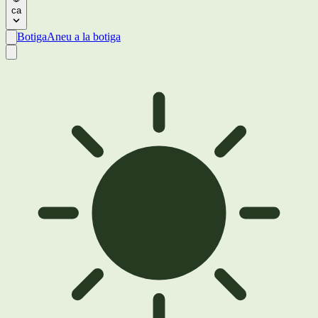
ca
Botiga
Aneu a la botiga