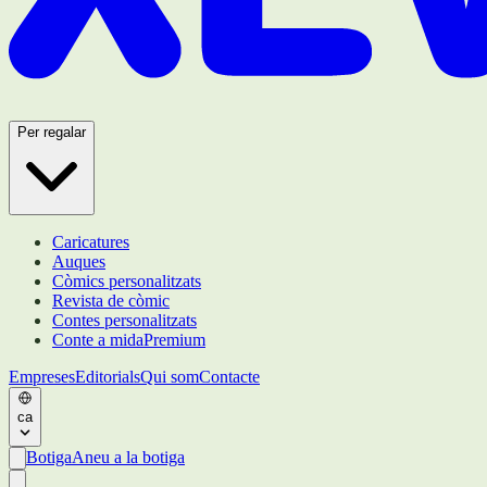
Per regalar
Caricatures
Auques
Còmics personalitzats
Revista de còmic
Contes personalitzats
Conte a mida
Premium
Empreses
Editorials
Qui som
Contacte
ca
Botiga
Aneu a la botiga