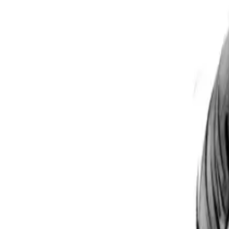
Per regalar
Caricatures
Auques
Còmics personalitzats
Revista de còmic
Contes personalitzats
Conte a mida
Premium
Empreses
Editorials
Qui som
Contacte
ca
Botiga
Aneu a la botiga