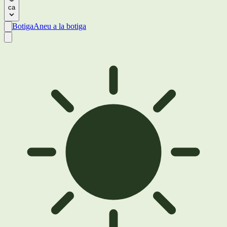
ca
Botiga
Aneu a la botiga