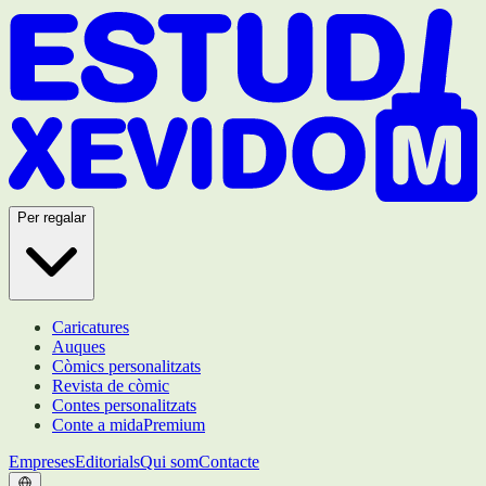
Per regalar
Caricatures
Auques
Còmics personalitzats
Revista de còmic
Contes personalitzats
Conte a mida
Premium
Empreses
Editorials
Qui som
Contacte