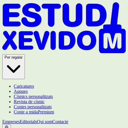
Per regalar
Caricatures
Auques
Còmics personalitzats
Revista de còmic
Contes personalitzats
Conte a mida
Premium
Empreses
Editorials
Qui som
Contacte