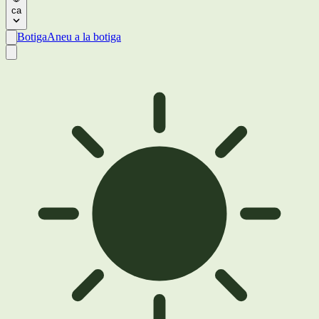
ca
Botiga
Aneu a la botiga