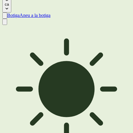
ca
Botiga
Aneu a la botiga