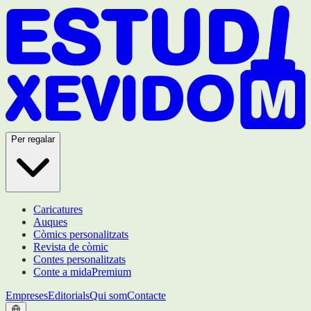
Per regalar
Caricatures
Auques
Còmics personalitzats
Revista de còmic
Contes personalitzats
Conte a mida
Premium
Empreses
Editorials
Qui som
Contacte