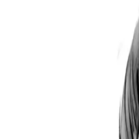
Per regalar
Caricatures
Auques
Còmics personalitzats
Revista de còmic
Contes personalitzats
Conte a mida
Premium
Empreses
Editorials
Qui som
Contacte
ca
Botiga
Aneu a la botiga