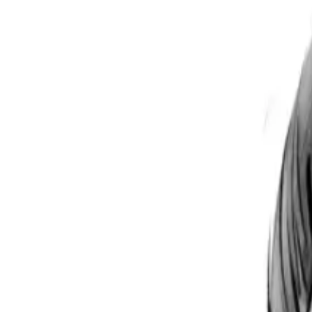
Per regalar
Caricatures
Auques
Còmics personalitzats
Revista de còmic
Contes personalitzats
Conte a mida
Premium
Empreses
Editorials
Qui som
Contacte
ca
Botiga
Aneu a la botiga