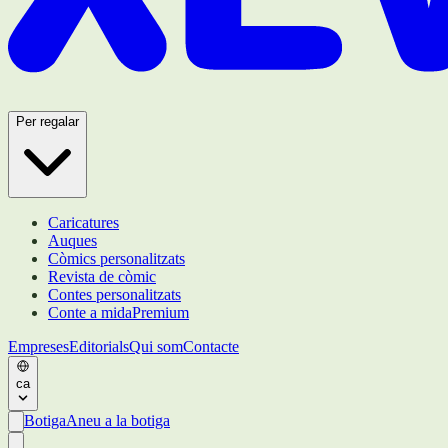
Per regalar
Caricatures
Auques
Còmics personalitzats
Revista de còmic
Contes personalitzats
Conte a mida
Premium
Empreses
Editorials
Qui som
Contacte
ca
Botiga
Aneu a la botiga