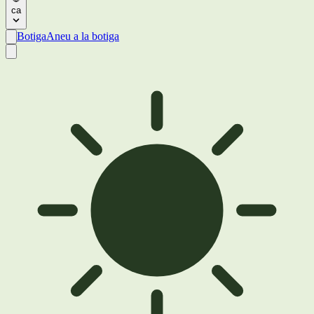
ca
Botiga
Aneu a la botiga