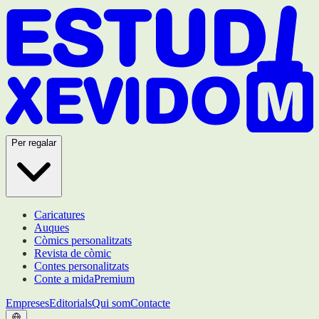
Per regalar
Caricatures
Auques
Còmics personalitzats
Revista de còmic
Contes personalitzats
Conte a mida
Premium
Empreses
Editorials
Qui som
Contacte