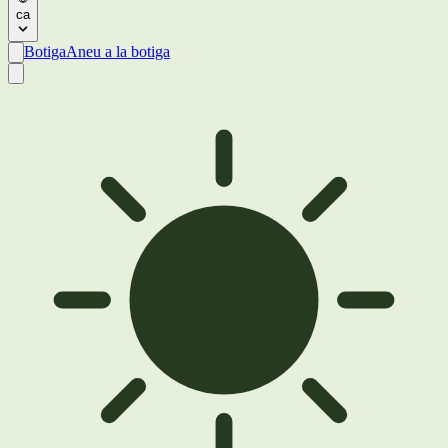
ca
Botiga
Aneu a la botiga