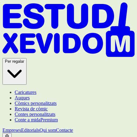
Per regalar
Caricatures
Auques
Còmics personalitzats
Revista de còmic
Contes personalitzats
Conte a mida
Premium
Empreses
Editorials
Qui som
Contacte