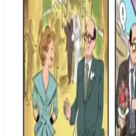
Per regalar
Caricatures
Auques
Còmics personalitzats
Revista de còmic
Contes personalitzats
Conte a mida
Premium
Empreses
Editorials
Qui som
Contacte
ca
Botiga
Aneu a la botiga