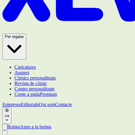
Per regalar
Caricatures
Auques
Còmics personalitzats
Revista de còmic
Contes personalitzats
Conte a mida
Premium
Empreses
Editorials
Qui som
Contacte
ca
Botiga
Aneu a la botiga