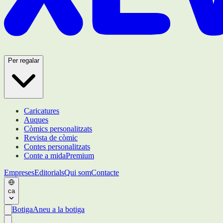
Per regalar
Caricatures
Auques
Còmics personalitzats
Revista de còmic
Contes personalitzats
Conte a mida
Premium
Empreses
Editorials
Qui som
Contacte
ca
Botiga
Aneu a la botiga