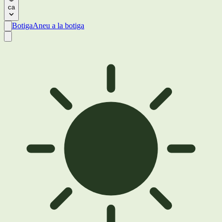
ca
Botiga
Aneu a la botiga