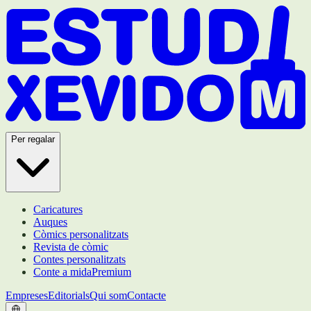
Per regalar
Caricatures
Auques
Còmics personalitzats
Revista de còmic
Contes personalitzats
Conte a mida
Premium
Empreses
Editorials
Qui som
Contacte