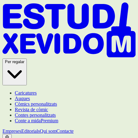
Per regalar
Caricatures
Auques
Còmics personalitzats
Revista de còmic
Contes personalitzats
Conte a mida
Premium
Empreses
Editorials
Qui som
Contacte