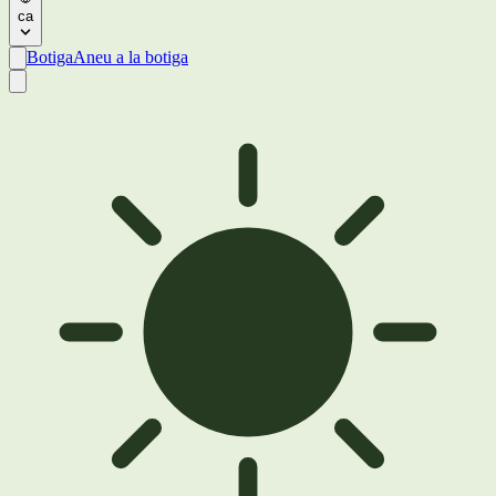
ca
Botiga
Aneu a la botiga