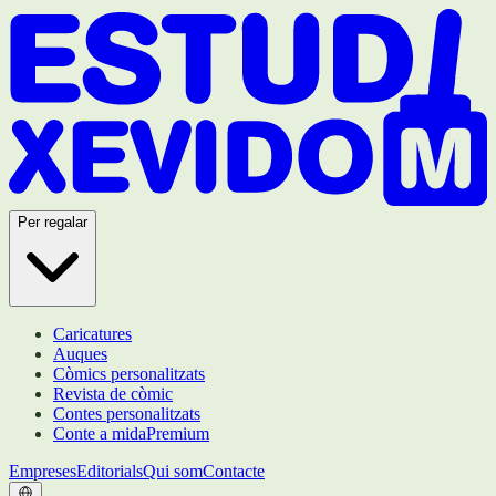
Per regalar
Caricatures
Auques
Còmics personalitzats
Revista de còmic
Contes personalitzats
Conte a mida
Premium
Empreses
Editorials
Qui som
Contacte