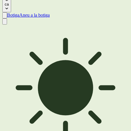
ca
Botiga
Aneu a la botiga