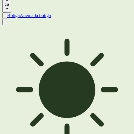
ca
Botiga
Aneu a la botiga