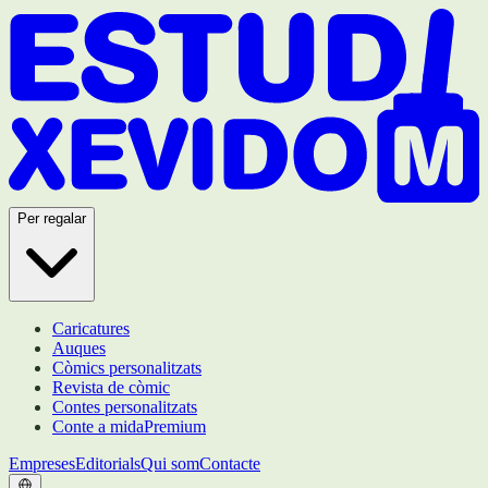
Per regalar
Caricatures
Auques
Còmics personalitzats
Revista de còmic
Contes personalitzats
Conte a mida
Premium
Empreses
Editorials
Qui som
Contacte