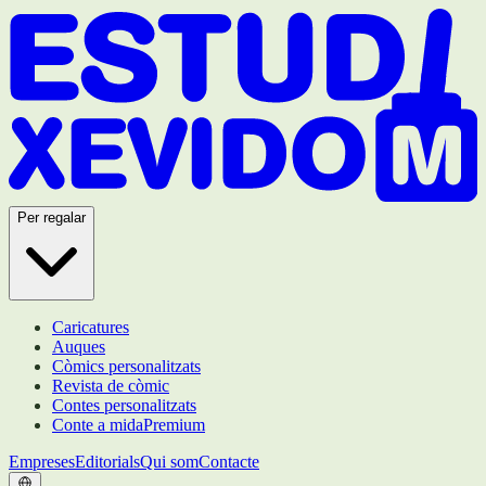
Per regalar
Caricatures
Auques
Còmics personalitzats
Revista de còmic
Contes personalitzats
Conte a mida
Premium
Empreses
Editorials
Qui som
Contacte