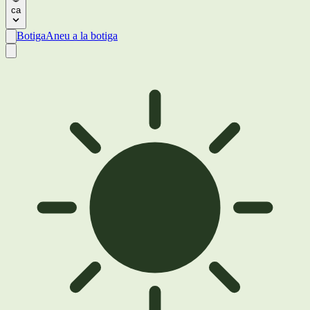
ca
Botiga
Aneu a la botiga