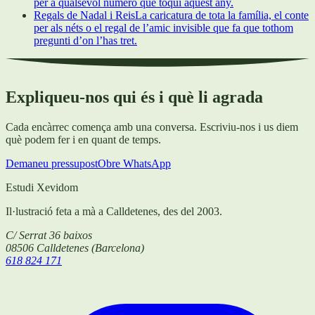
per a qualsevol número que toqui aquest any.
Regals de Nadal i Reis
La caricatura de tota la família, el conte
per als néts o el regal de l’amic invisible que fa que tothom
pregunti d’on l’has tret.
Expliqueu-nos qui és i què li agrada
Cada encàrrec comença amb una conversa. Escriviu-nos i us diem
què podem fer i en quant de temps.
Demaneu pressupost
Obre WhatsApp
Estudi Xevidom
Il·lustració feta a mà a Calldetenes, des del 2003.
C/ Serrat 36 baixos
08506
Calldetenes
(
Barcelona
)
618 824 171