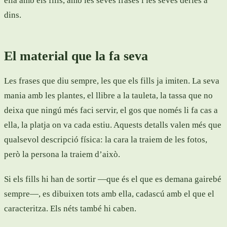
ella amb els fills, amb les seves frases i les seves dèries a
dins.
El material que la fa seva
Les frases que diu sempre, les que els fills ja imiten. La seva
mania amb les plantes, el llibre a la tauleta, la tassa que no
deixa que ningú més faci servir, el gos que només li fa cas a
ella, la platja on va cada estiu. Aquests detalls valen més que
qualsevol descripció física: la cara la traiem de les fotos,
però la persona la traiem d’això.
Si els fills hi han de sortir —que és el que es demana gairebé
sempre—, es dibuixen tots amb ella, cadascú amb el que el
caracteritza. Els néts també hi caben.