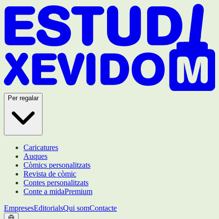
Per regalar
Caricatures
Auques
Còmics personalitzats
Revista de còmic
Contes personalitzats
Conte a mida
Premium
Empreses
Editorials
Qui som
Contacte