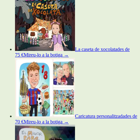
La caseta de xocolata
des de
75 €
Mireu-lo a la botiga
→
Caricatura personalitzada
des de
70 €
Mireu-lo a la botiga
→