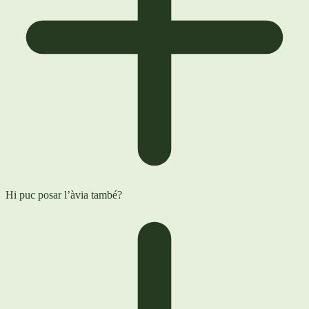
Hi puc posar l’àvia també?