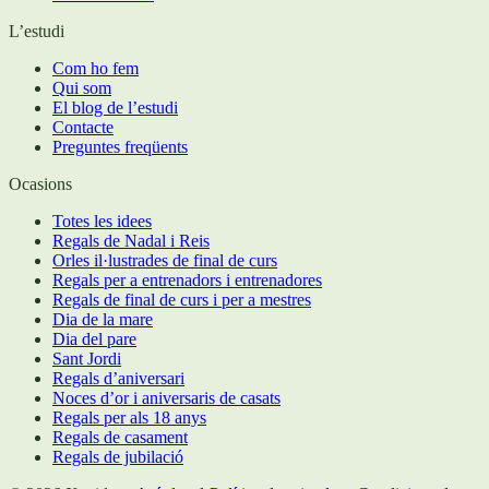
L’estudi
Com ho fem
Qui som
El blog de l’estudi
Contacte
Preguntes freqüents
Ocasions
Totes les idees
Regals de Nadal i Reis
Orles il·lustrades de final de curs
Regals per a entrenadors i entrenadores
Regals de final de curs i per a mestres
Dia de la mare
Dia del pare
Sant Jordi
Regals d’aniversari
Noces d’or i aniversaris de casats
Regals per als 18 anys
Regals de casament
Regals de jubilació