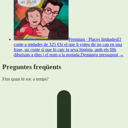
Premium · Places limitades
El
conte a mida
des de
325 €
Si el que li voleu dir no cap en una
frase, un conte sí que hi cap: la seva història, amb els fills
dibuixats a dins i el nom a la portada.
Demaneu pressupost
→
Preguntes freqüents
Fins quan hi soc a temps?