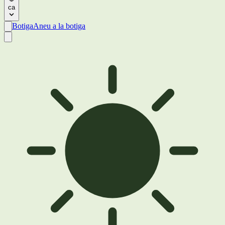
ca
Botiga
Aneu a la botiga