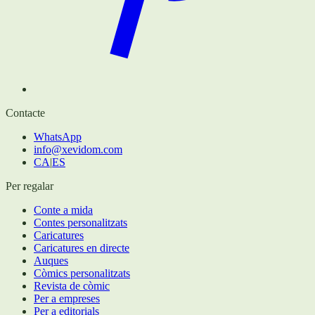
Contacte
WhatsApp
info@xevidom.com
CA
|
ES
Per regalar
Conte a mida
Contes personalitzats
Caricatures
Caricatures en directe
Auques
Còmics personalitzats
Revista de còmic
Per a empreses
Per a editorials