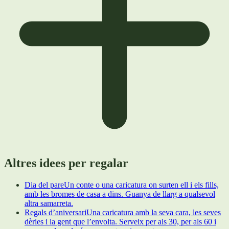
Altres idees per regalar
Dia del pare
Un conte o una caricatura on surten ell i els fills,
amb les bromes de casa a dins. Guanya de llarg a qualsevol
altra samarreta.
Regals d’aniversari
Una caricatura amb la seva cara, les seves
dèries i la gent que l’envolta. Serveix per als 30, per als 60 i