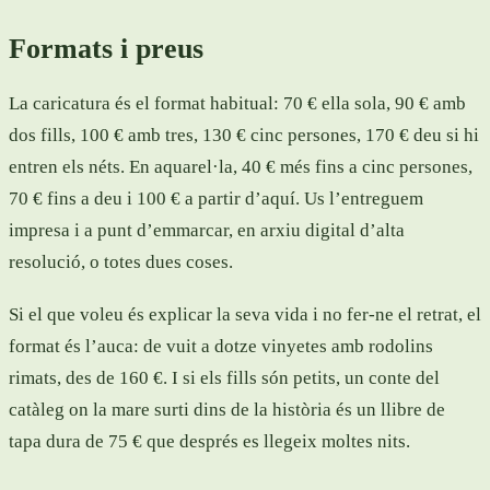
Formats i preus
La caricatura és el format habitual: 70 € ella sola, 90 € amb
dos fills, 100 € amb tres, 130 € cinc persones, 170 € deu si hi
entren els néts. En aquarel·la, 40 € més fins a cinc persones,
70 € fins a deu i 100 € a partir d’aquí. Us l’entreguem
impresa i a punt d’emmarcar, en arxiu digital d’alta
resolució, o totes dues coses.
Si el que voleu és explicar la seva vida i no fer-ne el retrat, el
format és l’auca: de vuit a dotze vinyetes amb rodolins
rimats, des de 160 €. I si els fills són petits, un conte del
catàleg on la mare surti dins de la història és un llibre de
tapa dura de 75 € que després es llegeix moltes nits.