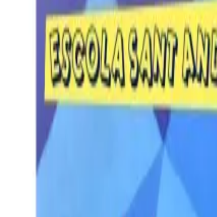
Per regalar
Caricatures
Auques
Còmics personalitzats
Revista de còmic
Contes personalitzats
Conte a mida
Premium
Empreses
Editorials
Qui som
Contacte
ca
Botiga
Aneu a la botiga