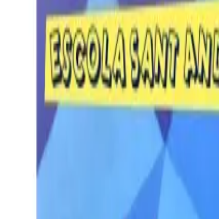
Per regalar
Caricatures
Auques
Còmics personalitzats
Revista de còmic
Contes personalitzats
Conte a mida
Premium
Empreses
Editorials
Qui som
Contacte
ca
Botiga
Aneu a la botiga