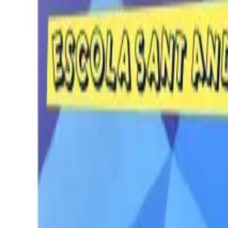
Per regalar
Caricatures
Auques
Còmics personalitzats
Revista de còmic
Contes personalitzats
Conte a mida
Premium
Empreses
Editorials
Qui som
Contacte
ca
Botiga
Aneu a la botiga