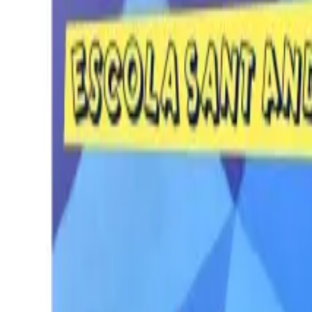
Per regalar
Caricatures
Auques
Còmics personalitzats
Revista de còmic
Contes personalitzats
Conte a mida
Premium
Empreses
Editorials
Qui som
Contacte
ca
Botiga
Aneu a la botiga