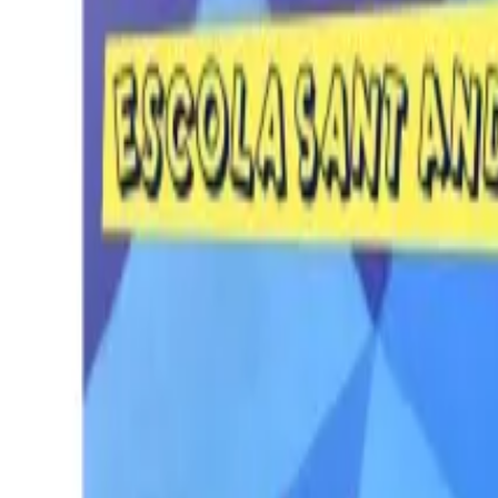
Per regalar
Caricatures
Auques
Còmics personalitzats
Revista de còmic
Contes personalitzats
Conte a mida
Premium
Empreses
Editorials
Qui som
Contacte
ca
Botiga
Aneu a la botiga