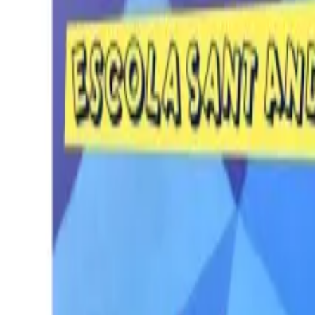
Per regalar
Caricatures
Auques
Còmics personalitzats
Revista de còmic
Contes personalitzats
Conte a mida
Premium
Empreses
Editorials
Qui som
Contacte
ca
Botiga
Aneu a la botiga