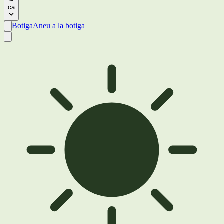
ca
Botiga
Aneu a la botiga