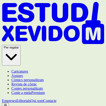
Per regalar
Caricatures
Auques
Còmics personalitzats
Revista de còmic
Contes personalitzats
Conte a mida
Premium
Empreses
Editorials
Qui som
Contacte