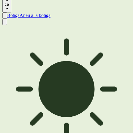
ca
Botiga
Aneu a la botiga