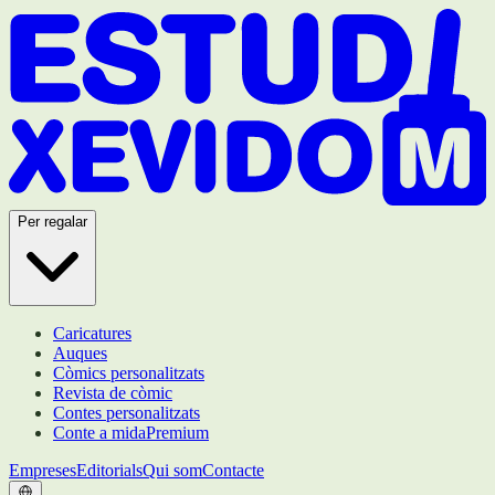
Per regalar
Caricatures
Auques
Còmics personalitzats
Revista de còmic
Contes personalitzats
Conte a mida
Premium
Empreses
Editorials
Qui som
Contacte