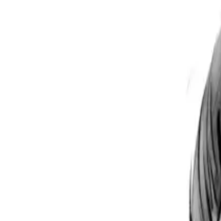
Per regalar
Caricatures
Auques
Còmics personalitzats
Revista de còmic
Contes personalitzats
Conte a mida
Premium
Empreses
Editorials
Qui som
Contacte
ca
Botiga
Aneu a la botiga