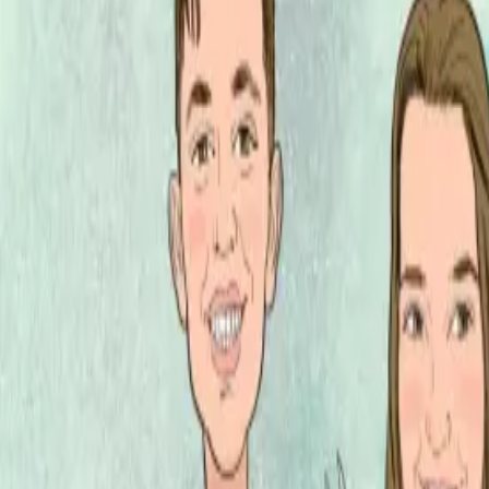
Per regalar
Caricatures
Auques
Còmics personalitzats
Revista de còmic
Contes personalitzats
Conte a mida
Premium
Empreses
Editorials
Qui som
Contacte
ca
Botiga
Aneu a la botiga