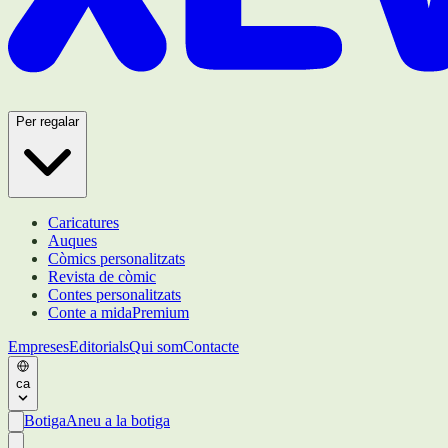
Per regalar
Caricatures
Auques
Còmics personalitzats
Revista de còmic
Contes personalitzats
Conte a mida
Premium
Empreses
Editorials
Qui som
Contacte
ca
Botiga
Aneu a la botiga