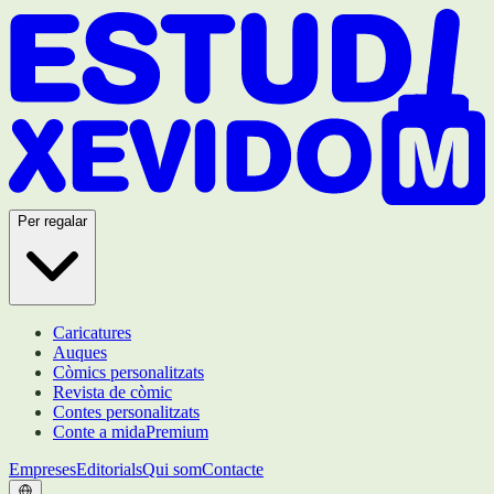
Per regalar
Caricatures
Auques
Còmics personalitzats
Revista de còmic
Contes personalitzats
Conte a mida
Premium
Empreses
Editorials
Qui som
Contacte