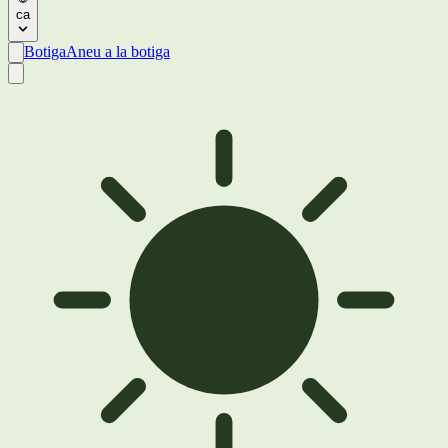
ca
Botiga
Aneu a la botiga