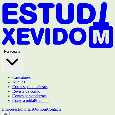
Per regalar
Caricatures
Auques
Còmics personalitzats
Revista de còmic
Contes personalitzats
Conte a mida
Premium
Empreses
Editorials
Qui som
Contacte