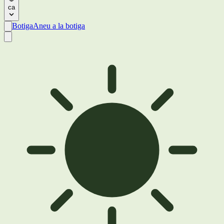
ca
Botiga
Aneu a la botiga