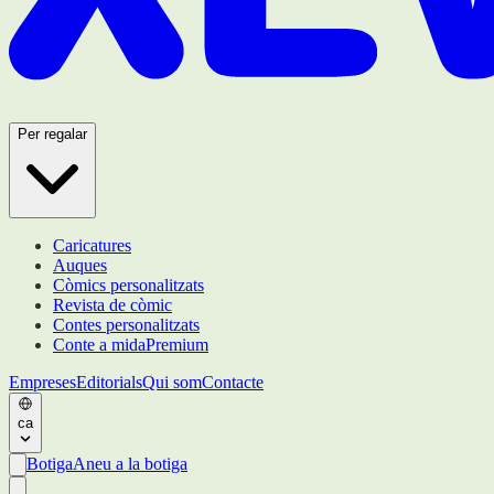
Per regalar
Caricatures
Auques
Còmics personalitzats
Revista de còmic
Contes personalitzats
Conte a mida
Premium
Empreses
Editorials
Qui som
Contacte
ca
Botiga
Aneu a la botiga