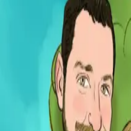
Per regalar
Caricatures
Auques
Còmics personalitzats
Revista de còmic
Contes personalitzats
Conte a mida
Premium
Empreses
Editorials
Qui som
Contacte
ca
Botiga
Aneu a la botiga