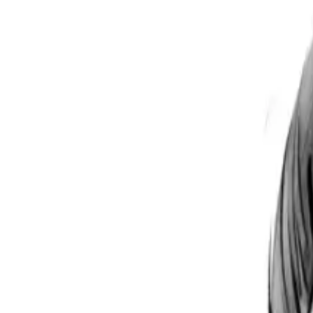
Per regalar
Caricatures
Auques
Còmics personalitzats
Revista de còmic
Contes personalitzats
Conte a mida
Premium
Empreses
Editorials
Qui som
Contacte
ca
Botiga
Aneu a la botiga