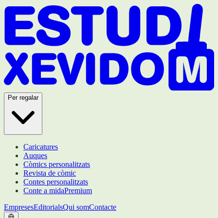
Per regalar
Caricatures
Auques
Còmics personalitzats
Revista de còmic
Contes personalitzats
Conte a mida
Premium
Empreses
Editorials
Qui som
Contacte