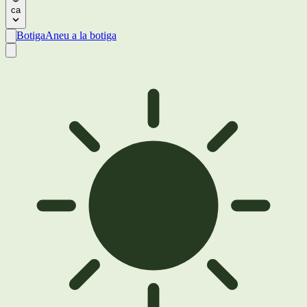
ca
Botiga
Aneu a la botiga