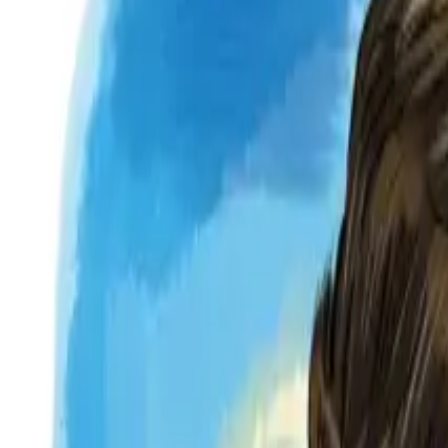
Per regalar
Caricatures
Auques
Còmics personalitzats
Revista de còmic
Contes personalitzats
Conte a mida
Premium
Empreses
Editorials
Qui som
Contacte
ca
Botiga
Aneu a la botiga