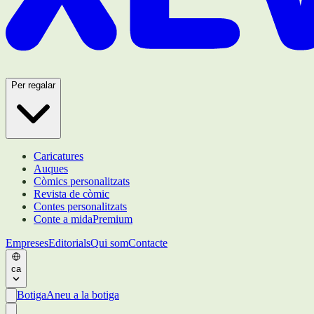
Per regalar
Caricatures
Auques
Còmics personalitzats
Revista de còmic
Contes personalitzats
Conte a mida
Premium
Empreses
Editorials
Qui som
Contacte
ca
Botiga
Aneu a la botiga