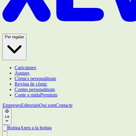
Per regalar
Caricatures
Auques
Còmics personalitzats
Revista de còmic
Contes personalitzats
Conte a mida
Premium
Empreses
Editorials
Qui som
Contacte
ca
Botiga
Aneu a la botiga