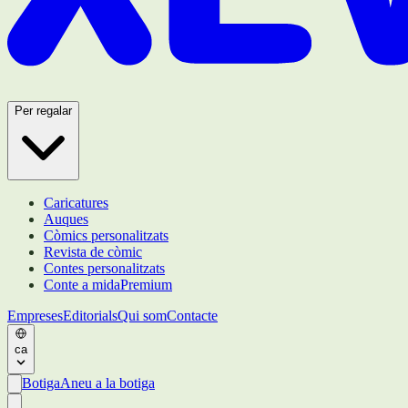
Per regalar
Caricatures
Auques
Còmics personalitzats
Revista de còmic
Contes personalitzats
Conte a mida
Premium
Empreses
Editorials
Qui som
Contacte
ca
Botiga
Aneu a la botiga